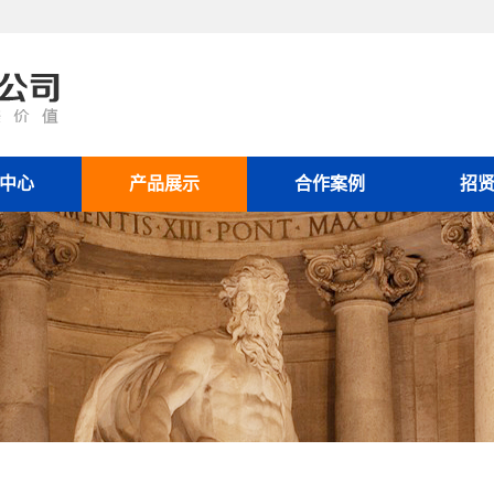
中心
产品展示
合作案例
招