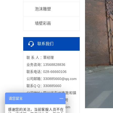
泡沫雕塑
墙壁彩画
联系我们
联 系 人 ：
覃经理
业务咨询：
13568828836
联系电话：
028-66660106
公司邮箱：
330885660@qq.com
联系Q Q：
330885660
公司地址：
四川省彭州市致和镇
请您留言
万家村四组38号
公司网址：
www.yddsys.com
感谢您的关注，当前客服人员不在