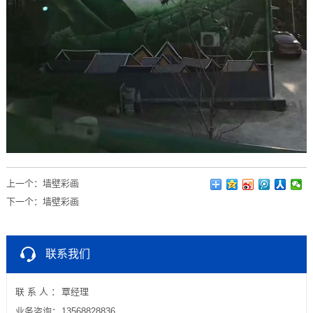
上一个：
墙壁彩画
下一个：
墙壁彩画
联系我们
联 系 人 ：
覃经理
业务咨询：
13568828836